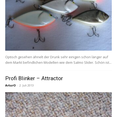
Optisch gesehen ähnelt der Drunk sehr einigen schon länger auf
dem Markt befindlichen Modellen wie dem Salmo Slider. Schön ist...
Profi Blinker – Attractor
ArturO
-
2. Juli 2013