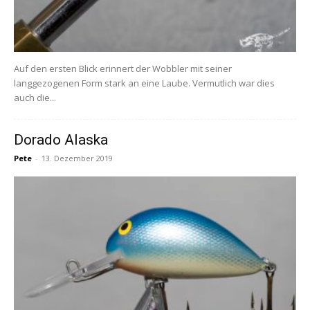
Auf den ersten Blick erinnert der Wobbler mit seiner
langgezogenen Form stark an eine Laube. Vermutlich war dies
auch die...
Dorado Alaska
Pete
-
13. Dezember 2019