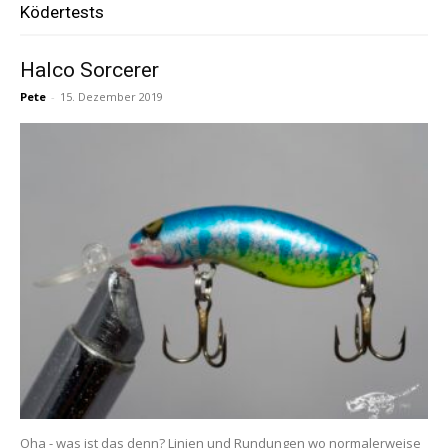
Ködertests
Halco Sorcerer
Pete
-
15. Dezember 2019
Oha - was ist das denn? Linien und Rundungen wo normalerweise