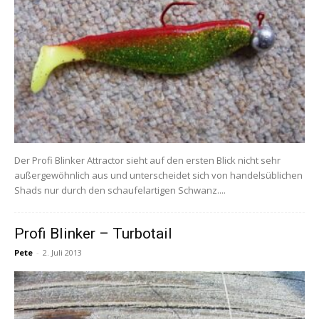
Der Profi Blinker Attractor sieht auf den ersten Blick nicht sehr
außergewöhnlich aus und unterscheidet sich von handelsüblichen
Shads nur durch den schaufelartigen Schwanz....
Profi Blinker – Turbotail
Pete
-
2. Juli 2013