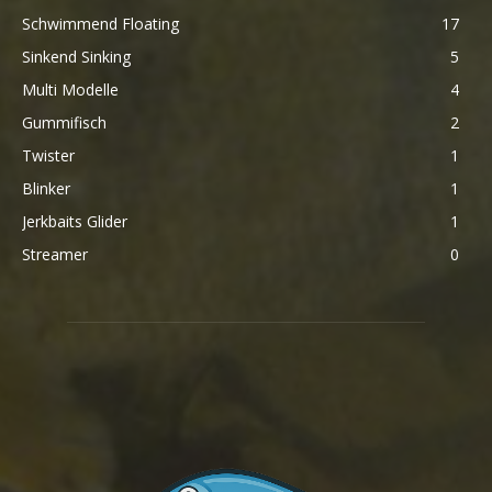
Schwimmend Floating
17
Sinkend Sinking
5
Multi Modelle
4
Gummifisch
2
Twister
1
Blinker
1
Jerkbaits Glider
1
Streamer
0