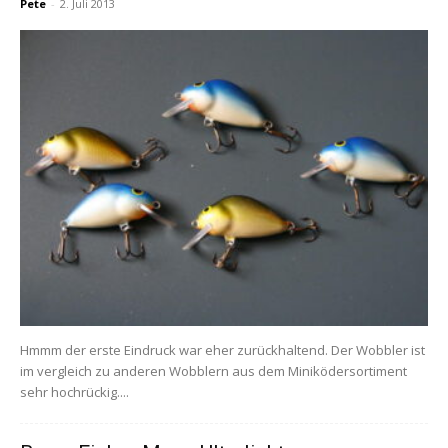
Pete
-
2. Juli 2013
Hmmm der erste Eindruck war eher zurückhaltend. Der Wobbler ist
im vergleich zu anderen Wobblern aus dem Miniködersortiment
sehr hochrückig....