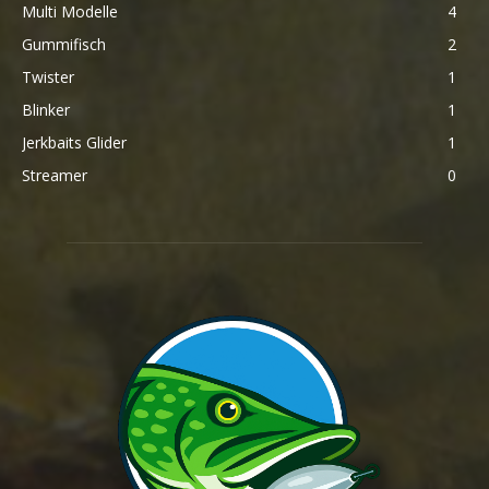
Multi Modelle
4
Gummifisch
2
Twister
1
Blinker
1
Jerkbaits Glider
1
Streamer
0