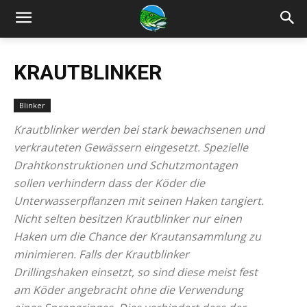
KRAUTBLINKER
Blinker
Krautblinker werden bei stark bewachsenen und
verkrauteten Gewässern eingesetzt. Spezielle
Drahtkonstruktionen und Schutzmontagen
sollen verhindern dass der Köder die
Unterwasserpflanzen mit seinen Haken tangiert.
Nicht selten besitzen Krautblinker nur einen
Haken um die Chance der Krautansammlung zu
minimieren. Falls der Krautblinker
Drillingshaken einsetzt, so sind diese meist fest
am Köder angebracht ohne die Verwendung