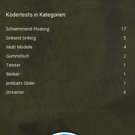
Ködertests in Kategorien
Schwimmend Floating
17
Sinkend Sinking
5
Multi Modelle
4
Gummifisch
2
Twister
1
Blinker
1
Jerkbaits Glider
1
Streamer
0