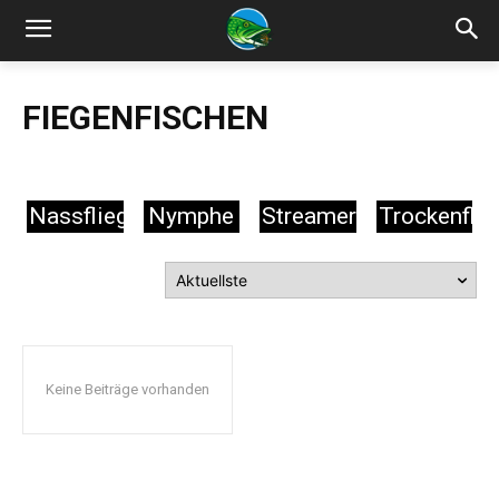
FIEGENFISCHEN
Nassfliege
Nymphe
Streamer
Trockenflie
Keine Beiträge vorhanden